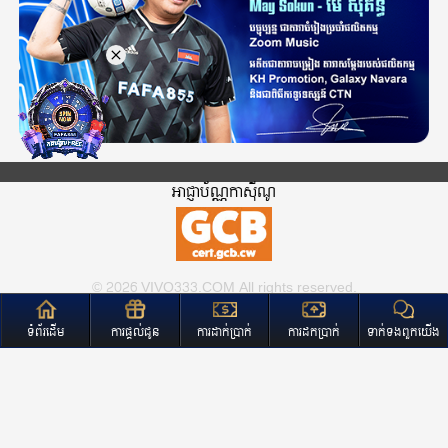
អាជ្ញាប័ណ្ណកាសុីណូ
© 2026 VIVO333.COM All rights reserved.
ទំព័រដើម
ការផ្តល់ជូន
ការដាក់ប្រាក់
ការដកប្រាក់
ទាក់ទងពួកយើង