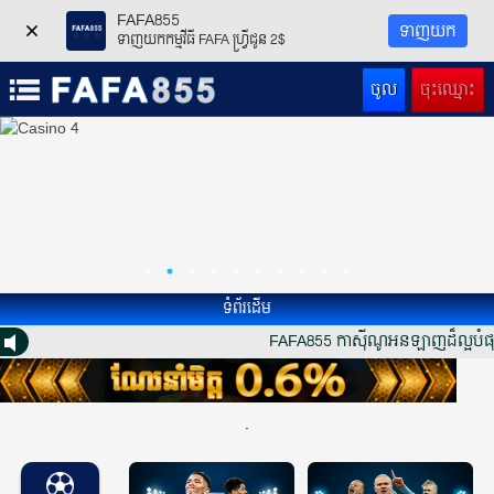
FAFA855
ទាញយក
ទាញយកកម្មវីធី FAFA ហ្វ្រីជូន 2$
ចូល
ចុះឈ្មោះ
ទំព័រដើម
FAFA855 កាស៊ីណូអនឡាញដ៏ល្អបំផុត - 
.