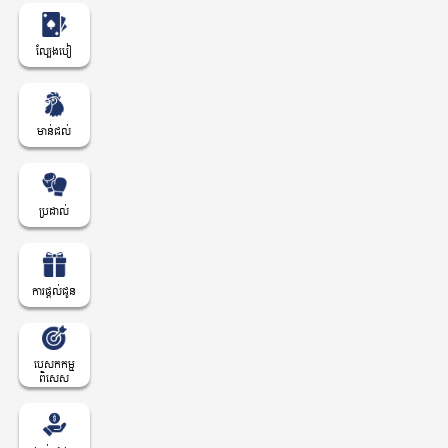
ល្បែងបៀ
មាន់ជល់
ប្រដាល់
ការផ្តល់ជូន
បេសកកម្ម
ពិសេស