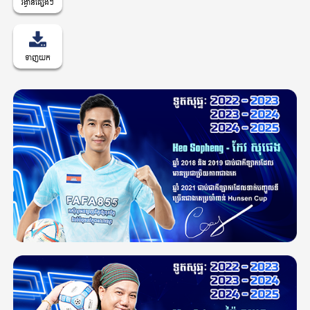
រង្វាន់ផ្សេងៗ
ទាញយក