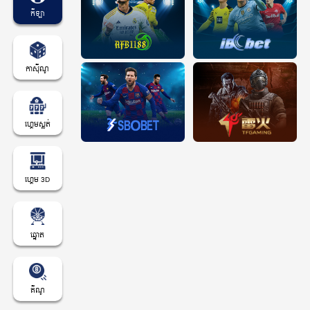
កីឡា
កាស៊ីណូ
ហ្គេមស្លត់
ហ្គេម 3D
ឆ្នោត
គីណូ