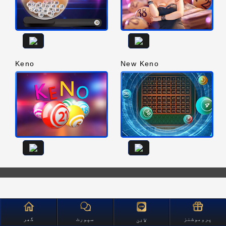
Keno
New Keno
پروموشنز
سپورٹ
گھر
لائن