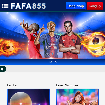
Đăng nhập
Đăng ký
Lô Tô
Lô Tô
Live Number