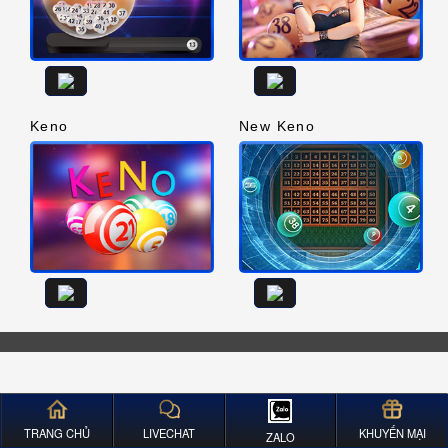
Keno
New Keno
TRANG CHỦ
LIVECHAT
KHUYẾN MẠI
ZALO