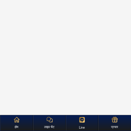
होम
लाइव चैट
प्रचार
Line